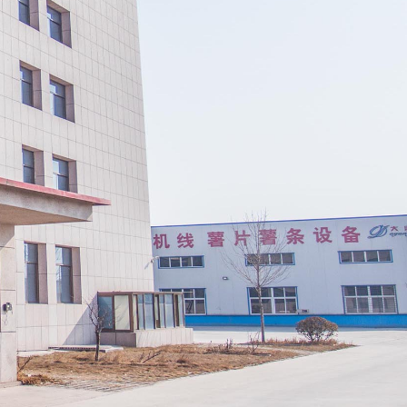
首页
鱼、肉类
≡
当前位置：
设备
乌龟、龟
≡
肉脱皮机